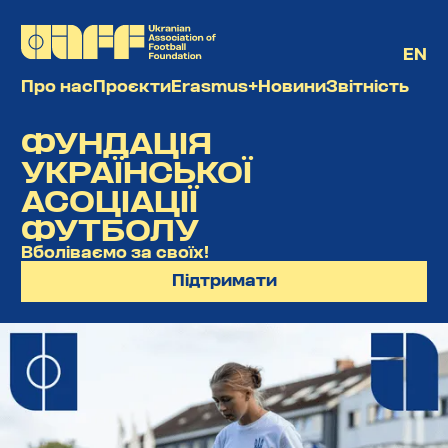
EN
Про нас
Проєкти
Erasmus+
Новини
Звітність
ФУНДАЦІЯ
УКРАЇНСЬКОЇ
АСОЦІАЦІЇ
ФУТБОЛУ
Вболіваємо за своїх!
Підтримати